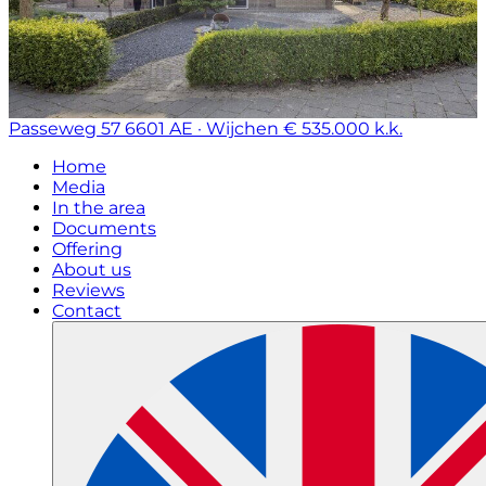
Passeweg 57
6601 AE · Wijchen
€ 535.000 k.k.
Home
Media
In the area
Documents
Offering
About us
Reviews
Contact