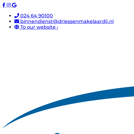
024 64 90100
binnendienst@driessenmakelaardij.nl
To our website ›