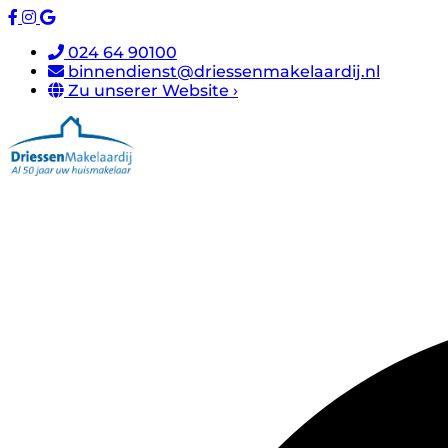
024 64 90100
binnendienst@driessenmakelaardij.nl
Zu unserer Website ›